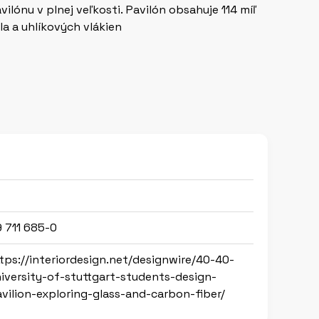
lónu v plnej veľkosti. Pavilón obsahuje 114 míľ
a a uhlíkových vlákien
 711 685-0
tps://interiordesign.net/designwire/40-40-
iversity-of-stuttgart-students-design-
vilion-exploring-glass-and-carbon-fiber/