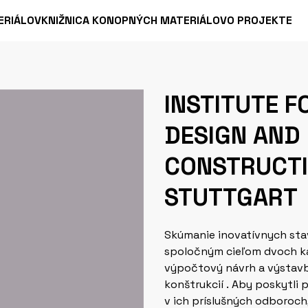
ERIÁLOV
KNIŽNICA KONOPNÝCH MATERIÁLOV
O PROJEKTE
INSTITUTE 
DESIGN AND
CONSTRUCTI
STUTTGART
Skúmanie inovatívnych sta
spoločným cieľom dvoch kate
výpočtový návrh a výstavbu
konštrukcií . Aby poskytl
v ich príslušných odboroc