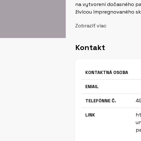
na vytvorení dočasného pavi
živicou impregnovaného skl
Zobraziť viac
Kontakt
KONTAKTNÁ OSOBA
EMAIL
49
TELEFÓNNE Č.
ht
LINK
un
pa