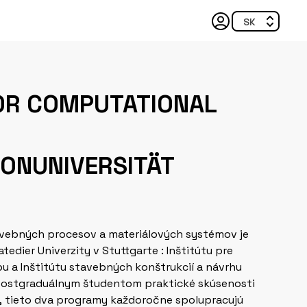
FOR COMPUTATIONAL
ONUNIVERSITÄT
vebných procesov a materiálových systémov je
dier Univerzity v Stuttgarte : Inštitútu pre
 a Inštitútu stavebných konštrukcií a návrhu
i postgraduálnym študentom praktické skúsenosti
h, tieto dva programy každoročne spolupracujú