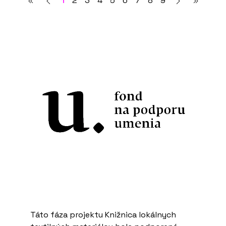
1
2
3
4
5
6
7
8
9
Táto fáza projektu Knižnica lokálnych