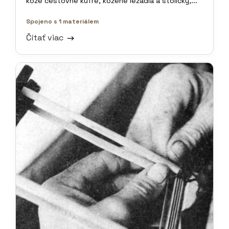
kože cestovné kufre, kožené ležadlá a stoličky,...
Spojeno s 1 materiálem
Čítať viac