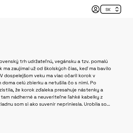
ovenský trh udržateľnú, vegánsku a tzv. pomalú
k ma zaujímal už od školských čias, keď ma bavilo
 V dospelejšom veku ma viac očaril korok v
istila, že korok zďaleka presahuje nástenky a
m tam nádherné a neuveriteľne ľahké kabelky z
iadnu som si ako suvenír nepriniesla. Urobila som
činu sa zrodil prvý slovenský eshop s korkovou
 som si, ako som v krajine korku (v Portugalsku)
ašky z korku. Ale pozor, nepredstavujte si