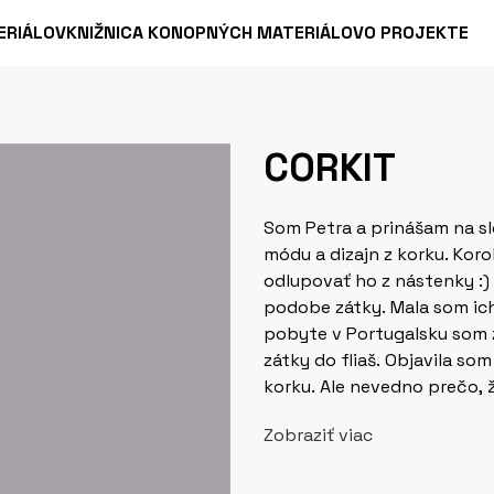
ERIÁLOV
KNIŽNICA KONOPNÝCH MATERIÁLOV
O PROJEKTE
CORKIT
Som Petra a prinášam na sl
módu a dizajn z korku. Koro
odlupovať ho z nástenky :)
podobe zátky. Mala som ich doma celú zbierku a netušila čo s nimi. Po
pobyte v Portugalsku som z
zátky do fliaš. Objavila so
korku. Ale nevedno prečo, ž
tak až neskôr a z tohto po
Zobraziť viac
módou a dizajnom. V istý deň som rozmýšľala nad kreatívnym využitím
korkových zátok. Spomenula
videla krásne peňaženky a t