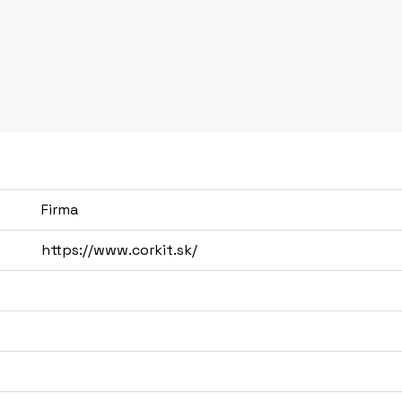
sa dočítate hodnotné infor
udržateľnosti, o Portugalsk
korkové nápady. Môžete sa
riešenie vašich želaní. Výrobky sú vyrobené ručne a dovážam ich od
portugalských remeselníkov 
Corticeira. S týmito dodá
verím. Skúšala sme ich od
nadšenie tak chcem zdieľať 
Firma
https://www.corkit.sk/