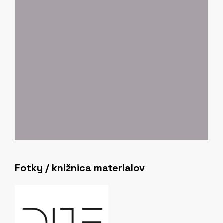
na biobázované materiály, recyklovateľné textílie
a redukciu environmentálnej záťaže pri textilnej
výrobe. Inštitút funguje ako silný technologický
partner priemyslu – pomáha firmám pri vývoji
prototypov, testovaní, optimalizácii výroby a
prenose nových technológií do praxe.
Neoddeliteľnou súčasťou jeho činnosti je aj
prepojenie výskumu so vzdelávaním v spolupráci s
univerzitami.
Fotky / knižnica materialov