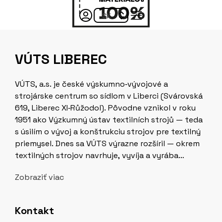
VÚTS LIBEREC
VÚTS, a.s. je české výskumno‑vývojové a
strojárske centrum so sídlom v Liberci (Svárovská
619, Liberec XI‑Růžodol). Pôvodne vznikol v roku
1951 ako Výzkumný ústav textilních strojů — teda
s úsilím o vývoj a konštrukciu strojov pre textilný
priemysel. Dnes sa VÚTS výrazne rozšíril — okrem
textilných strojov navrhuje, vyvíja a vyrába
špecializované, jednoúčelové a custom‑stroje a
Zobraziť viac
zariadenia pre rôzne prie­myselné odvetvia: textil,
polygrafiu, balenie, potravinárstvo,
zdravotníctvo, automobilový priemysel a ďalšie. K
Kontakt
ich činnostiam patrí vývoj manipulátorov,