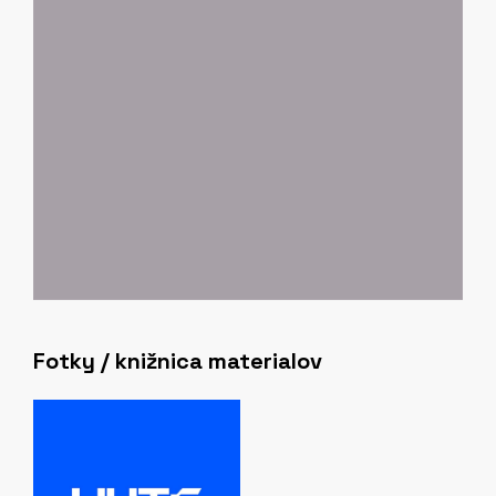
množstvo patentov a unikátne strojné riešenia —
VÚTS sa postupom rokov pretransformoval z
pôvodného „textilného výskumného ústavu“ na
moderné univerzálne technické vývojové centrum.
Fotky / knižnica materialov