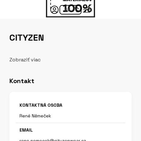
CITYZEN
Zobraziť viac
Kontakt
KONTAKTNÁ OSOBA
René Němeček
EMAIL
rene.nemecek@cityzenwear.cz