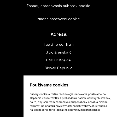
Zásady spracovania súborov cookie
zmena nastavení cookie
Adresa
Textilné centrum
Strojárenská 3
040 01 Košice
Slovak Republic
Používame cookies
Spojenie
Súbory cookie a ďalšie technológie sledovania používame na
zlepšenie vášho zážitku z prehliadania našich webových stránok,
(+420) 775 970 191
na to, aby sme vám zobrazovali prispôsobený obsah a cielené
reklamy, na analýzu návštevnosti našich webových stránok a
(+421) 949 804 289
na pochopenie toho, odkiaľ naši návštevníci prichádzajú.
textilnecentrum@gmail.com