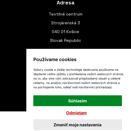
Adresa
Textilné centrum
Strojárenská 3
040 01 Košice
Slovak Republic
Používame cookies
Spojenie
Súbory cookie a ďalšie technológie sledovania používame na
(+420) 775 970 191
zlepšenie vášho zážitku z prehliadania našich webových stránok,
na to, aby sme vám zobrazovali prispôsobený obsah a cielené
(+421) 949 804 289
reklamy, na analýzu návštevnosti našich webových stránok a
na pochopenie toho, odkiaľ naši návštevníci prichádzajú.
textilnecentrum@gmail.com
Súhlasím
Odmietam
Copyright © 2026 Textilné centrum
Zmeniť moje nastavenia
Realizácia
WebSite21