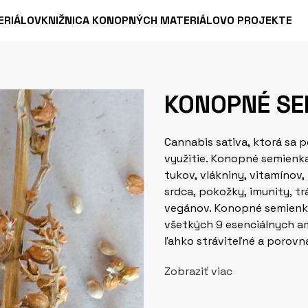
ERIÁLOV
KNIŽNICA KONOPNÝCH MATERIÁLOV
O PROJEKTE
KONOPNÉ SE
Cannabis sativa, ktorá sa p
využitie. Konopné semienka sú komplexným zdrojom bielkovín, zdravých
tukov, vlákniny, vitamínov,
srdca, pokožky, imunity, tr
vegánov. Konopné semienka
všetkých 9 esenciálnych a
ľahko stráviteľné a porovnateľné s bielkovinami zo sóje 
zdrojov. tradičný Rastlinné
Zobraziť viac