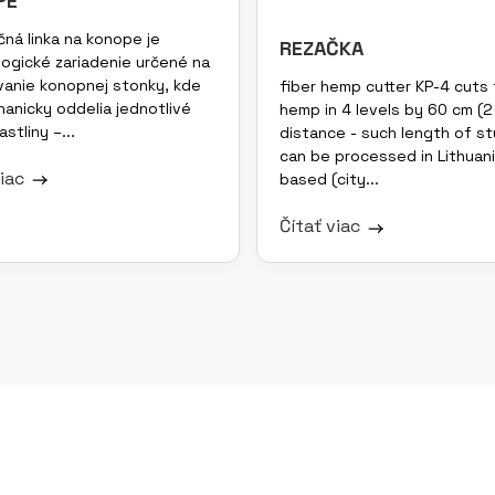
PE
ná linka na konope je
REZAČKA
ogické zariadenie určené na
anie konopnej stonky, kde
fiber hemp cutter KP-4 cuts 
anicky oddelia jednotlivé
hemp in 4 levels by 60 cm (2
astliny –...
distance - such length of s
can be processed in Lithuan
viac
based (city...
Čítať viac