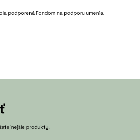
v bola podporená Fondom na podporu umenia.
ť
žateľnejšie produkty.