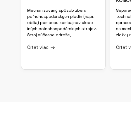
KONO
Mechanizovaný spôsob zberu
Separač
poľnohospodárskych plodín (napr.
technol
obilia) pomocou kombajnov alebo
spracov
iných poľnohospodárskych strojov.
sa mech
Stroj súčasne odreže,...
zložky r
Čítať viac
Čítať 