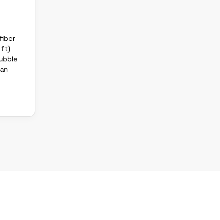
fiber
 ft)
tubble
ian