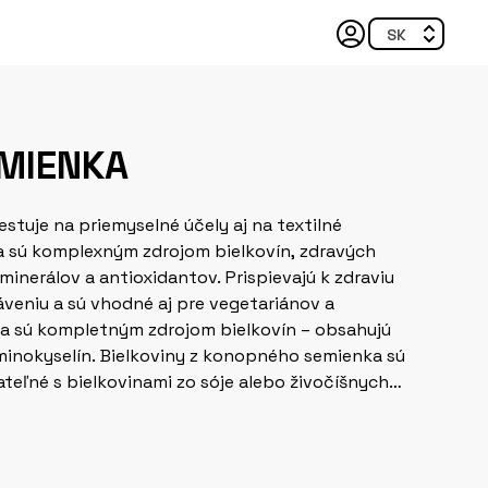
MIENKA
estuje na priemyselné účely aj na textilné
 minerálov a antioxidantov. Prispievajú k zdraviu
áveniu a sú vhodné aj pre vegetariánov a
 sú kompletným zdrojom bielkovín – obsahujú
minokyselín. Bielkoviny z konopného semienka sú
alebo živočíšnych