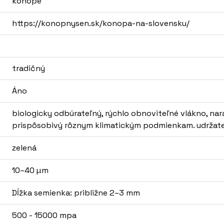
konope
https://konopnysen.sk/konopa-na-slovensku/
tradičný
Áno
biologicky odbúrateľný, rýchlo obnoviteľné vlákno, nar
prispôsobivý rôznym klimatickým podmienkam. udržat
zelená
10–40 µm
Dĺžka semienka: približne 2–3 mm
500 - 15000 mpa