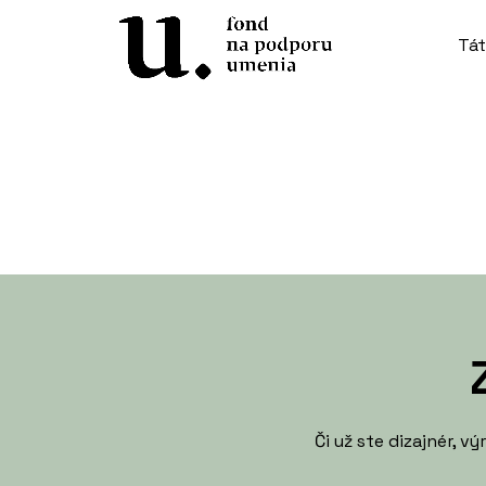
Tát
Či už ste dizajnér, 