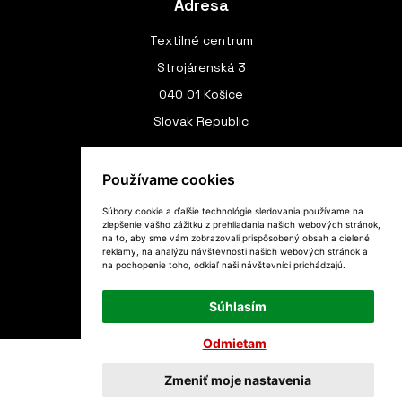
Adresa
Textilné centrum
Strojárenská 3
040 01 Košice
Slovak Republic
Používame cookies
Spojenie
Súbory cookie a ďalšie technológie sledovania používame na
zlepšenie vášho zážitku z prehliadania našich webových stránok,
(+420) 775 970 191
na to, aby sme vám zobrazovali prispôsobený obsah a cielené
reklamy, na analýzu návštevnosti našich webových stránok a
(+421) 949 804 289
na pochopenie toho, odkiaľ naši návštevníci prichádzajú.
textilnecentrum@gmail.com
Súhlasím
Odmietam
Copyright © 2026 Textilné centrum
Zmeniť moje nastavenia
Realizácia
WebSite21