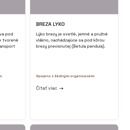
BREZA LYKO
tva pod
Lýko brezy je svetlé, jemné a pružné
e tvorené
vlákno, nachádzajúce sa pod kôrou
ransport
brezy previsnutej (Betula pendula).
i
Spojeno s žádnými organizacemi
Čítať viac