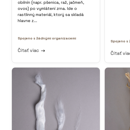
obilnín (napr. pšenica, raž, jačmeň,
ovos) po vymlátení zrna. Ide o
rastlinný materiál, ktorý sa skladá
hlavne z...
Spojeno s žádnými organizacemi
Spojeno s 
Čítať viac
Čítať vi