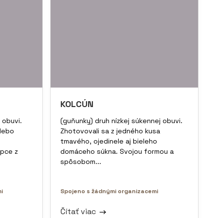
KOLCÚN
 obuvi.
(guňunky) druh nízkej súkennej obuvi.
alebo
Zhotovovali sa z jedného kusa
tmavého, ojedinele aj bieleho
rpce z
domáceho súkna. Svojou formou a
spôsobom...
i
Spojeno s žádnými organizacemi
Čítať viac