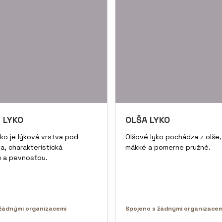
 LYKO
OLŠA LYKO
ko je lýková vrstva pod
Olšové lyko pochádza z olše, 
a, charakteristická
mäkké a pomerne pružné.
 a pevnosťou.
žádnými organizacemi
Spojeno s žádnými organizacem