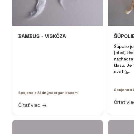
BAMBUS - VISKÓZA
ŠÚPOLI
Šúpolie je
(obal) kla
nachádza 
klasu. Je 
svetlý,...
Spojeno s 
Spojeno s žádnými organizacemi
Čítať vi
Čítať viac