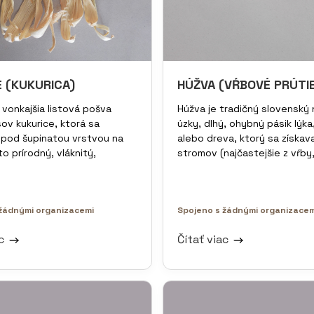
E (KUKURICA)
HÚŽVA (VŔBOVÉ PRÚTIE
 vonkajšia listová pošva
Húžva je tradičný slovenský
sov kukurice, ktorá sa
úzky, dlhý, ohybný pásik lýka
pod šupinatou vrstvou na
alebo dreva, ktorý sa získav
to prírodný, vláknitý,
stromov (najčastejšie z vŕby, 
žádnými organizacemi
Spojeno s žádnými organizacem
ac
Čítať viac