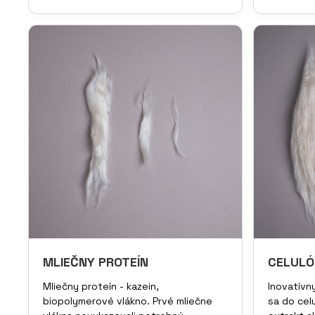
MLIEČNY PROTEÍN
CELULÓ
Mliečny proteín - kazein,
Inovatívny
biopolymerové vlákno. Prvé mliečne
sa do cel