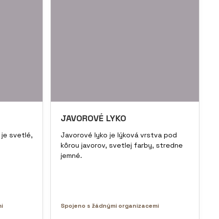
JAVOROVÉ LYKO
je svetlé,
Javorové lyko je lýková vrstva pod
kôrou javorov, svetlej farby, stredne
jemné.
i
Spojeno s žádnými organizacemi