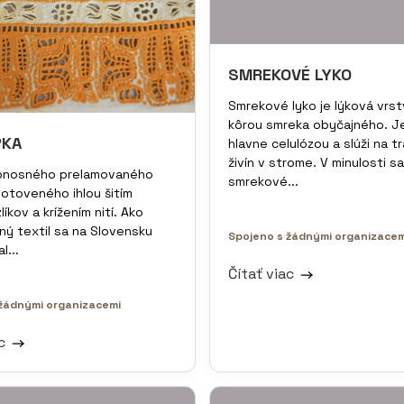
SMREKOVÉ LYKO
Smrekové lyko je lýková vrs
kôrou smreka obyčajného. J
PKA
hlavne celulózou a slúži na t
živín v strome. V minulosti sa
onosného prelamovaného
smrekové...
hotoveného ihlou šitím
líkov a krížením nití. Ako
ý textil sa na Slovensku
Spojeno s žádnými organizacem
l...
Čítať viac
žádnými organizacemi
ac