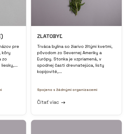
)
ZLATOBYĽ
 názov pre
Trváca bylina so žiarivo žltými kvetmi,
, kôry
pôvodom zo Severnej Ameriky a
a zo
Európy. Stonka je vzpriamená, v
liesky,...
spodnej časti drevnatejúca, listy
kopijovité,...
i
Spojeno s žádnými organizacemi
Čítať viac