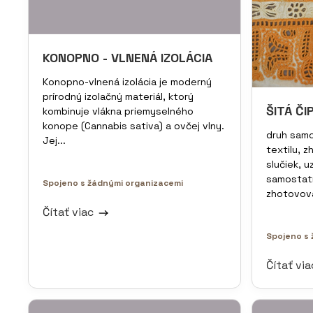
KONOPNO - VLNENÁ IZOLÁCIA
Konopno-vlnená izolácia je moderný
prírodný izolačný materiál, ktorý
ŠITÁ ČI
kombinuje vlákna priemyselného
konope (Cannabis sativa) a ovčej vlny.
druh sam
Jej...
textilu, z
slučiek, uz
samostatn
Spojeno s žádnými organizacemi
zhotovova
Čítať viac
Spojeno s 
Čítať vi