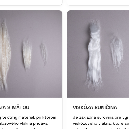
ZA S MÄTOU
VISKÓZA BUNIČINA
 textilný materiál, pri ktorom
Je základná surovina pre vý
ulózového vlákna pridáva
viskózového vlákna, ktoré s