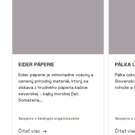
EIDER PÁPERIE
PÁLKA 
Eider páperie je mimoriadne vzácny a
Pálka úzko
cenený prírodný materiál, ktorý sa
Slovensku
získava z hrudného páperia kačice
rohože a 
severskej – kajky morskej (lat.
Somateria...
Spojeno s žádnými organizacemi
Spojeno s 
Čítať viac
Čítať vi