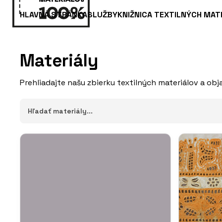
HLAVNÁ STRÁNKA
SLUŽBY
KNIŽNICA TEXTILNÝCH MAT
Materiály
Prehliadajte našu zbierku textilných materiálov a obja